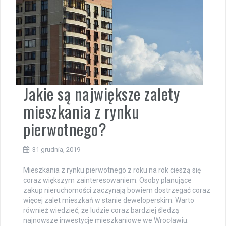
Jakie są największe zalety
mieszkania z rynku
pierwotnego?
31 grudnia, 2019
Mieszkania z rynku pierwotnego z roku na rok cieszą się
coraz większym zainteresowaniem. Osoby planujące
zakup nieruchomości zaczynają bowiem dostrzegać coraz
więcej zalet mieszkań w stanie deweloperskim. Warto
również wiedzieć, że ludzie coraz bardziej śledzą
najnowsze inwestycje mieszkaniowe we Wrocławiu.