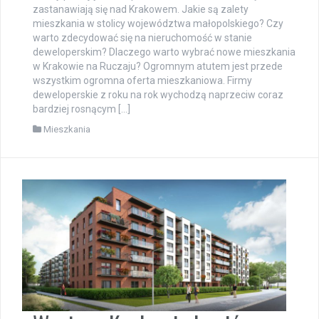
zastanawiają się nad Krakowem. Jakie są zalety
mieszkania w stolicy województwa małopolskiego? Czy
warto zdecydować się na nieruchomość w stanie
deweloperskim? Dlaczego warto wybrać nowe mieszkania
w Krakowie na Ruczaju? Ogromnym atutem jest przede
wszystkim ogromna oferta mieszkaniowa. Firmy
deweloperskie z roku na rok wychodzą naprzeciw coraz
bardziej rosnącym […]
Mieszkania