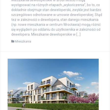
występować na różnych etapach „wykończenia”, bo to, co
dokładnie obejmuje stan deweloperski, zwykle jest bardzo
szczegółowo odnotowane w umowie deweloperskiej. Stąd
tez w zależności o dewelopera, stan danego mieszkania
(np. nowe mieszkania w centrum Wrocławia) mogą różnić
się wyglądem po oddaniu do użytkownika w zależności od
dewelopera. Mieszkanie deweloperskie w […]
Mieszkania