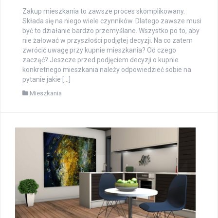
Zakup mieszkania to zawsze proces skomplikowany.
Składa się na niego wiele czynników. Dlatego zawsze musi
być to działanie bardzo przemyślane. Wszystko po to, aby
nie żałować w przyszłości podjętej decyzji. Na co zatem
zwrócić uwagę przy kupnie mieszkania? Od czego
zacząć? Jeszcze przed podjęciem decyzji o kupnie
konkretnego mieszkania należy odpowiedzieć sobie na
pytanie jakie […]
Mieszkania