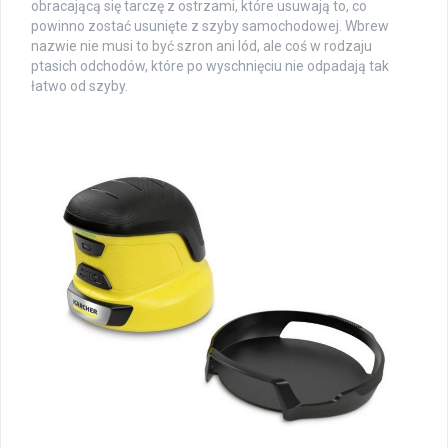
obracającą się tarczę z ostrzami, które usuwają to, co
powinno zostać usunięte z szyby samochodowej. Wbrew
nazwie nie musi to być szron ani lód, ale coś w rodzaju
ptasich odchodów, które po wyschnięciu nie odpadają tak
łatwo od szyby.