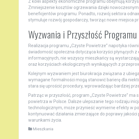
Z kolei aspekty ekonomiczne programu obejmują korzyści
Zmniejszenie kosztów ogrzewania dzięki nowoczesnym 
beneficjentów programu. Ponadto, rozwój sektora odnawi
stymuluje rozwój gospodarczy, tworząc nowe miejsca pr
Wyzwania i Przyszłość Programu
Realizacja programu „Czyste Powietrze” napotyka rów
świadomość społeczna dotycząca korzyści płynących z 
informacyjnych, nie wszyscy mieszkańcy są wystarczaj
oraz korzyściach ekologicznych wynikających z przepro
Kolejnym wyzwaniem jest biurokracja związana z ubiega
wymagane formalności mogą stanowić barierę dla niektór
stara się uprościć procedury, wprowadzając bardziej prze
Patrząc w przyszłość, program „Czyste Powietrze” ma 
powietrza w Polsce. Dalsze ulepszanie tego rodzaju ini
technologicznym, może przynieść wymierne efekty w po
kontynuować działania zmierzające do poprawy jakości p
warunkami życia.
Mieszkania