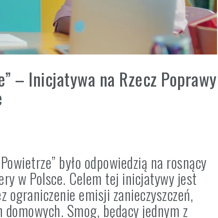
e” – Inicjatywa na Rzecz Poprawy
e
owietrze” było odpowiedzią na rosnący
ry w Polsce. Celem tej inicjatywy jest
z ograniczenie emisji zanieczyszczeń,
h domowych. Smog, będący jednym z