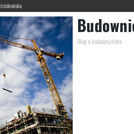
 środowisku
 się w ogrodzie
Budowni
y do budynku?
 działki?
Blog o budownictwie
 świadomy wybór?
chnika dla niższych budynków