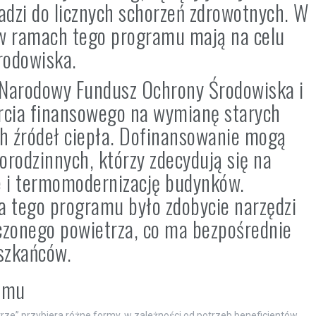
dzi do licznych schorzeń zdrowotnych. W
e w ramach tego programu mają na celu
rodowiska.
z Narodowy Fundusz Ochrony Środowiska i
rcia finansowego na wymianę starych
h źródeł ciepła. Dofinansowanie mogą
rodzinnych, którzy zdecydują się na
e i termomodernizację budynków.
 tego programu było zdobycie narzędzi
czonego powietrza, co ma bezpośrednie
eszkańców.
ramu
e” przybiera różne formy, w zależności od potrzeb beneficjentów.