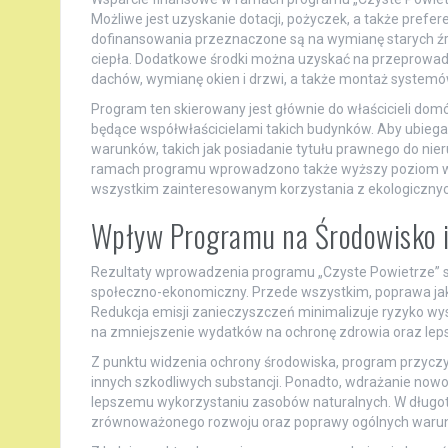
Możliwe jest uzyskanie dotacji, pożyczek, a także prefer
dofinansowania przeznaczone są na wymianę starych źró
ciepła. Dodatkowe środki można uzyskać na przeprowadz
dachów, wymianę okien i drzwi, a także montaż systemó
Program ten skierowany jest głównie do właścicieli dom
będące współwłaścicielami takich budynków. Aby ubiegać
warunków, takich jak posiadanie tytułu prawnego do ni
ramach programu wprowadzono także wyższy poziom wspa
wszystkim zainteresowanym korzystania z ekologicznych
Wpływ Programu na Środowisko 
Rezultaty wprowadzenia programu „Czyste Powietrze” są
społeczno-ekonomiczny. Przede wszystkim, poprawa jak
Redukcja emisji zanieczyszczeń minimalizuje ryzyko wy
na zmniejszenie wydatków na ochronę zdrowia oraz lep
Z punktu widzenia ochrony środowiska, program przyczy
innych szkodliwych substancji. Ponadto, wdrażanie nowo
lepszemu wykorzystaniu zasobów naturalnych. W długote
zrównoważonego rozwoju oraz poprawy ogólnych warun