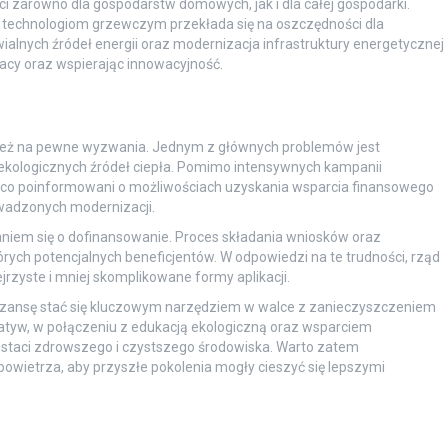
 zarówno dla gospodarstw domowych, jak i dla całej gospodarki.
technologiom grzewczym przekłada się na oszczędności dla
alnych źródeł energii oraz modernizacja infrastruktury energetycznej
acy oraz wspierając innowacyjność.
nież na pewne wyzwania. Jednym z głównych problemów jest
ekologicznych źródeł ciepła. Pomimo intensywnych kampanii
ąco poinformowani o możliwościach uzyskania wsparcia finansowego
wadzonych modernizacji.
niem się o dofinansowanie. Proces składania wniosków oraz
ych potencjalnych beneficjentów. W odpowiedzi na te trudności, rząd
jrzyste i mniej skomplikowane formy aplikacji.
szansę stać się kluczowym narzędziem w walce z zanieczyszczeniem
cjatyw, w połączeniu z edukacją ekologiczną oraz wsparciem
staci zdrowszego i czystszego środowiska. Warto zatem
owietrza, aby przyszłe pokolenia mogły cieszyć się lepszymi