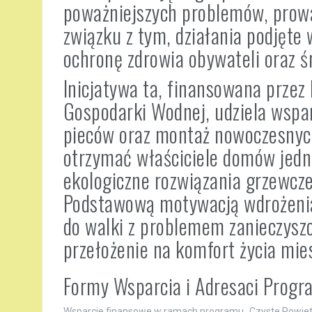
poważniejszych problemów, prowa
związku z tym, działania podjęt
ochronę zdrowia obywateli oraz ś
Inicjatywa ta, finansowana prze
Gospodarki Wodnej, udziela wspa
pieców oraz montaż nowoczesnyc
otrzymać właściciele domów jedno
ekologiczne rozwiązania grzewcz
Podstawową motywacją wdrożenia
do walki z problemem zanieczysz
przełożenie na komfort życia mi
Formy Wsparcia i Adresaci Prog
Wsparcie finansowe w ramach programu „Czyste Powietrz