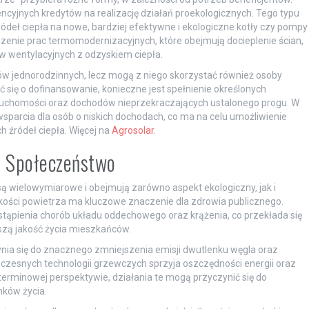
encyjnych kredytów na realizację działań proekologicznych. Tego typu
deł ciepła na nowe, bardziej efektywne i ekologiczne kotły czy pompy
enie prac termomodernizacyjnych, które obejmują docieplenie ścian,
w wentylacyjnych z odzyskiem ciepła.
ów jednorodzinnych, lecz mogą z niego skorzystać również osoby
 się o dofinansowanie, konieczne jest spełnienie określonych
eruchomości oraz dochodów nieprzekraczających ustalonego progu. W
rcia dla osób o niskich dochodach, co ma na celu umożliwienie
 źródeł ciepła. Więcej na
Agrosolar
.
i Społeczeństwo
 wielowymiarowe i obejmują zarówno aspekt ekologiczny, jak i
ości powietrza ma kluczowe znaczenie dla zdrowia publicznego.
stąpienia chorób układu oddechowego oraz krążenia, co przekłada się
szą jakość życia mieszkańców.
nia się do znacznego zmniejszenia emisji dwutlenku węgla oraz
czesnych technologii grzewczych sprzyja oszczędności energii oraz
rminowej perspektywie, działania te mogą przyczynić się do
ków życia.