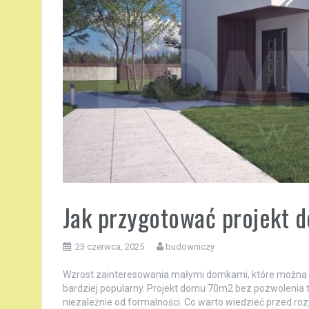
Jak przygotować projekt 
23 czerwca, 2025
budowniczy
Wzrost zainteresowania małymi domkami, które można po
bardziej popularny. Projekt domu 70m2 bez pozwolenia t
niezależnie od formalności. Co warto wiedzieć przed ro