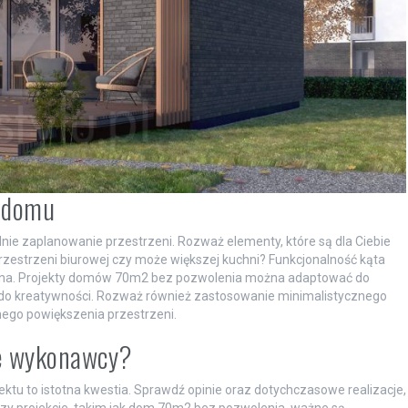
m domu
ie zaplanowanie przestrzeni. Rozważ elementy, które są dla Ciebie
rzestrzeni biurowej czy może większej kuchni? Funkcjonalność kąta
ona. Projekty domów 70m2 bez pozwolenia można adaptować do
le do kreatywności. Rozważ również zastosowanie minimalistycznego
znego powiększenia przestrzeni.
ze wykonawcy?
tu to istotna kwestia. Sprawdź opinie oraz dotychczasowe realizacje,
rzy projekcie, takim jak dom 70m2 bez pozwolenia, ważne są