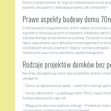
Dobre przygotowanie do tego przedsięwzięcia może przyni
aspekty związane z realizacją projektu tak compactly?
Prawe aspekty budowy domu 70m
Podstawowym zagadnieniem, które należy zrozumieć, s
zgodnie z obowiązującymi przepisami, lokalizacji taki
standardowego pozwolenia na budowę. Oznacza to znacz
także zapoznanie się z aktualnymi wymaganiami w twoi
od lokalnych aktów prawnych. Należy również pamiętać
techniczne oraz normy sanitarno-epidemiologiczne.
Rodzaje projektów domków bez p
Na rynku dostępne są różne typy projektów, którym możn
uwagę na:
– Domy na zgłoszenie projekty – wiele firm oferuje gotow
– Domy całoroczne – projektując dom 70m2, masz możliw
funkcjonalna przez cały rok.
– Mającą na celu oszczędność energii – Ponieważ mał
ogrzewania i codziennego funkcjonowania.