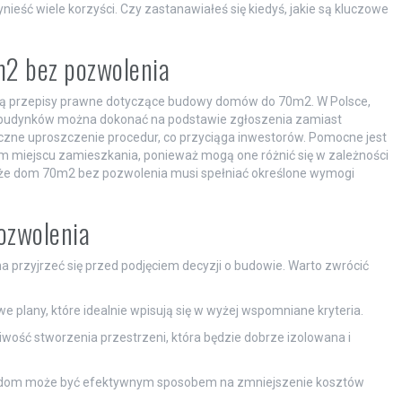
eść wiele korzyści. Czy zastanawiałeś się kiedyś, jakie są kluczowe
2 bez pozwolenia
ą przepisy prawne dotyczące budowy domów do 70m2. W Polsce,
ch budynków można dokonać na podstawie zgłoszenia zamiast
ne uproszczenie procedur, co przyciąga inwestorów. Pomocne jest
m miejscu zamieszkania, ponieważ mogą one różnić się w zależności
, że dom 70m2 bez pozwolenia musi spełniać określone wymogi
ozwolenia
a przyjrzeć się przed podjęciem decyzji o budowie. Warto zwrócić
e plany, które idealnie wpisują się w wyżej wspomniane kryteria.
ość stworzenia przestrzeni, która będzie dobrze izolowana i
y dom może być efektywnym sposobem na zmniejszenie kosztów