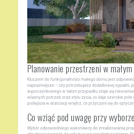
Planowanie przestrzeni w mały
Kluczem do funkcjonalności małego domu jest odpowiedn
najważniejsze – czy potrzebujesz dodatkowej sypialni, p
wypoczynkowego w takim przypadku staje się nieoceni
własnych potrzeb oraz stylu życia, co daje szerokie po
podejścia w aranżacji wnętrz, co przyczyni się do optyc
Co wziąć pod uwagę przy wybor
Wybór odpowiedniego wykonawcy do zrealizowania projek
aby mieć pewność, że usługi są na wysokim poziomie. P