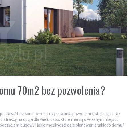
domu 70m2 bez pozwolenia?
stawić bez konieczności uzyskiwania pozwolenia, staje się coraz
o atrakcyjna opcja dla wielu osób, które marzą o własnym miejscu,
zpoczęciem budowy i jakie możliwości daje planowanie takiego domu?