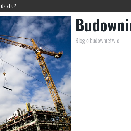
 działki?
 świadomy wybór?
Budowni
chnika dla niższych budynków
 środowisku
Blog o budownictwie
 się w ogrodzie
y do budynku?