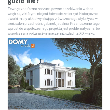
Zewnętrzna forma narzuca pewne oczekiwania wobec
wnętrza, z którymi nie jest łatwo się zmierzyć. Historyczne
dworki miały układ wynikający z ówczesnego stylu życia —
sień, salon przechodni, gabinet, jadalnia. Przenoszenie tego
wprost do współczesnego projektu jest problematyczne, bo
współczesna rodzina żyje inaczej niż szlachta XIX wieku.