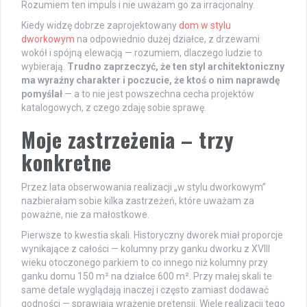
Rozumiem ten impuls i nie uważam go za irracjonalny.
Kiedy widzę dobrze zaprojektowany
dom w stylu
dworkowym
na odpowiednio dużej działce, z drzewami
wokół i spójną elewacją — rozumiem, dlaczego ludzie to
wybierają.
Trudno zaprzeczyć, że ten styl architektoniczny
ma wyraźny charakter i poczucie, że ktoś o nim naprawdę
pomyślał
— a to nie jest powszechna cecha projektów
katalogowych, z czego zdaję sobie sprawę.
Moje zastrzeżenia – trzy
konkretne
Przez lata obserwowania realizacji „w stylu dworkowym”
nazbierałam sobie kilka zastrzeżeń, które uważam za
poważne, nie za małostkowe.
Pierwsze to kwestia skali. Historyczny dworek miał proporcje
wynikające z całości — kolumny przy ganku dworku z XVIII
wieku otoczonego parkiem to co innego niż kolumny przy
ganku domu 150 m² na działce 600 m². Przy małej skali te
same detale wyglądają inaczej i często zamiast dodawać
godności — sprawiają wrażenie pretensji. Wiele realizacji tego