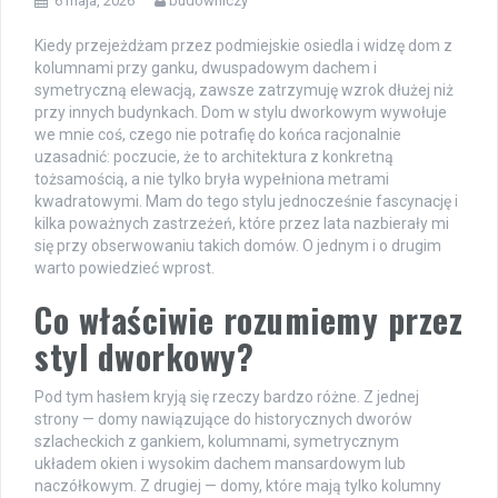
6 maja, 2026
budowniczy
Kiedy przejeżdżam przez podmiejskie osiedla i widzę dom z
kolumnami przy ganku, dwuspadowym dachem i
symetryczną elewacją, zawsze zatrzymuję wzrok dłużej niż
przy innych budynkach. Dom w stylu dworkowym wywołuje
we mnie coś, czego nie potrafię do końca racjonalnie
uzasadnić: poczucie, że to architektura z konkretną
tożsamością, a nie tylko bryła wypełniona metrami
kwadratowymi. Mam do tego stylu jednocześnie fascynację i
kilka poważnych zastrzeżeń, które przez lata nazbierały mi
się przy obserwowaniu takich domów. O jednym i o drugim
warto powiedzieć wprost.
Co właściwie rozumiemy przez
styl dworkowy?
Pod tym hasłem kryją się rzeczy bardzo różne. Z jednej
strony — domy nawiązujące do historycznych dworów
szlacheckich z gankiem, kolumnami, symetrycznym
układem okien i wysokim dachem mansardowym lub
naczółkowym. Z drugiej — domy, które mają tylko kolumny