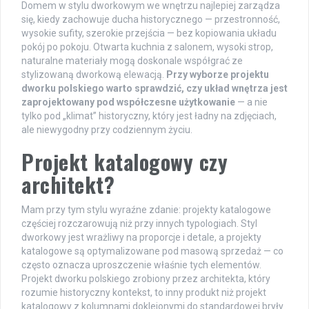
Domem w stylu dworkowym we wnętrzu najlepiej zarządza
się, kiedy zachowuje ducha historycznego — przestronność,
wysokie sufity, szerokie przejścia — bez kopiowania układu
pokój po pokoju. Otwarta kuchnia z salonem, wysoki strop,
naturalne materiały mogą doskonale współgrać ze
stylizowaną dworkową elewacją.
Przy wyborze projektu
dworku polskiego warto sprawdzić, czy układ wnętrza jest
zaprojektowany pod współczesne użytkowanie
— a nie
tylko pod „klimat” historyczny, który jest ładny na zdjęciach,
ale niewygodny przy codziennym życiu.
Projekt katalogowy czy
architekt?
Mam przy tym stylu wyraźne zdanie: projekty katalogowe
częściej rozczarowują niż przy innych typologiach. Styl
dworkowy jest wrażliwy na proporcje i detale, a projekty
katalogowe są optymalizowane pod masową sprzedaż — co
często oznacza uproszczenie właśnie tych elementów.
Projekt dworku polskiego zrobiony przez architekta, który
rozumie historyczny kontekst, to inny produkt niż projekt
katalogowy z kolumnami doklejonymi do standardowej bryły.