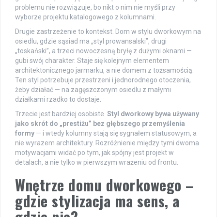
problemu nie rozwiązuje, bo nikt o nim nie myśli przy
wyborze projektu katalogowego z kolumnami.
Drugie zastrzeżenie to kontekst. Dom w stylu dworkowym na
osiedlu, gdzie sąsiad ma „styl prowansalski”, drugi
„toskański”, a trzeci nowoczesną bryłę z dużymi oknami —
gubi swój charakter. Staje się kolejnym elementem
architektonicznego jarmarku, a nie domem z tożsamością.
Ten styl potrzebuje przestrzeni i jednorodnego otoczenia,
żeby działać — na zagęszczonym osiedlu z małymi
działkami rzadko to dostaje.
Trzecie jest bardziej osobiste.
Styl dworkowy bywa używany
jako skrót do „prestiżu” bez głębszego przemyślenia
formy
— i wtedy kolumny stają się sygnałem statusowym, a
nie wyrazem architektury. Rozróżnienie między tymi dwoma
motywacjami widać po tym, jak spójny jest projekt w
detalach, a nie tylko w pierwszym wrażeniu od frontu.
Wnętrze domu dworkowego –
gdzie stylizacja ma sens, a
gdzie nie?