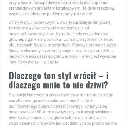
przy wejściu i dwuspadowy dach, a reszta jest zupełnie
standardowym projektem katalogowym. Te dwie rzeczy są
często sprzedawane pod tym samym szyldem.
Domy w stylu dworkowym w swojej bardziej autentycznej
formie mają kilka cech, które odróżniają je od
powierzchownej stylizacji. Symetria bryły względem osi
głównej, z gankiem pośrodku i wyraźnym rytmem okien po
obu stronach. Wysoki, stromy dach. Pionowe proporcje okien.
Kiedy te elementy są ze sobą spójne i wynikają z projektu, a
nie z doklejenia detali do gotowej bryły — efekt jest wyraźnie
inny. Kiedy nie są — widać to.
Dlaczego ten styl wrócił – i
dlaczego mnie to nie dziwi?
Stylizacja historyczna zawsze wraca w momentach, kiedy
coś zbiorowego szuka zakorzenienia. Po latach
zunifikowanego budownictwa blokowego i chaotycznej
deweloperki lat 90. dom nawiązujący do tradycji polskiego
dworku daje poczucie ciągłości kulturowej, której wiele
współczesnych projektów jednorodzinnych po prostu nie ma.