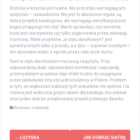
Różnica w koszcie jest realna. Ale przy stylu wymagającym
spójności — uzasadniona. Nie jest to absolutna reguła: są
dobre projekty katalogowe, ale wymagają weryfikacji przez
kogoś znającego ten styl. Warto sprawdzić, czy symetria
bryły jest rzeczywista czy tylko sugerowana przez elewację
frontową. Wiele projektów „w stylu dworkowym” jest
symetrycznych tylko z przodu, a z tyłu — zupełnie zwykłych. I
ten dysonans widać z ogrodu przez całe życie domu.
Dom w stylu dworkowym ma swoją rację bytu. Przy
odpowiedniej skali, odpowiednim kontekście i naprawdę
przemyślanym projekcie daje efekt trudny do osiągnięcia
przez jakikolwiek inny styl jednorodzinny w Polsce. Problem
w tym, że większość realizacji tych warunków nie spełnia. I ta
różnica jest widoczna gołym okiem dla każdego, kto widział
choć jeden dobrze zrealizowany projekt polskiego dworku.
Budowa i materiały
Zobacz
←
ŁOŻYSKA
JAK DOBRAĆ SIATKĘ