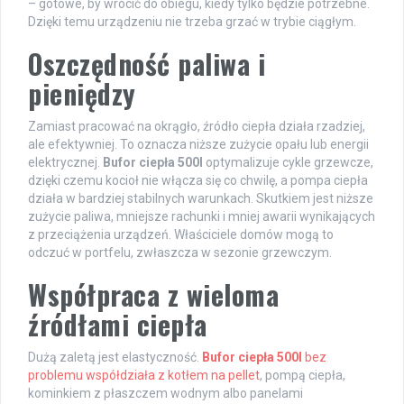
– gotowe, by wrócić do obiegu, kiedy tylko będzie potrzebne.
Dzięki temu urządzeniu nie trzeba grzać w trybie ciągłym.
Oszczędność paliwa i
pieniędzy
Zamiast pracować na okrągło, źródło ciepła działa rzadziej,
ale efektywniej. To oznacza niższe zużycie opału lub energii
elektrycznej.
Bufor ciepła 500l
optymalizuje cykle grzewcze,
dzięki czemu kocioł nie włącza się co chwilę, a pompa ciepła
działa w bardziej stabilnych warunkach. Skutkiem jest niższe
zużycie paliwa, mniejsze rachunki i mniej awarii wynikających
z przeciążenia urządzeń. Właściciele domów mogą to
odczuć w portfelu, zwłaszcza w sezonie grzewczym.
Współpraca z wieloma
źródłami ciepła
Dużą zaletą jest elastyczność.
Bufor ciepła 500l
bez
problemu współdziała z kotłem na pellet
, pompą ciepła,
kominkiem z płaszczem wodnym albo panelami