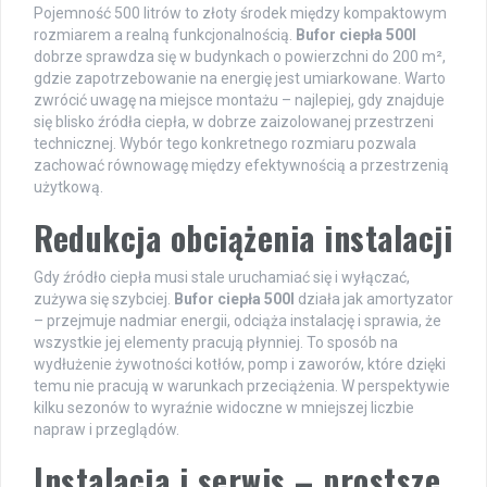
Pojemność 500 litrów to złoty środek między kompaktowym
rozmiarem a realną funkcjonalnością.
Bufor ciepła 500l
dobrze sprawdza się w budynkach o powierzchni do 200 m²,
gdzie zapotrzebowanie na energię jest umiarkowane. Warto
zwrócić uwagę na miejsce montażu – najlepiej, gdy znajduje
się blisko źródła ciepła, w dobrze zaizolowanej przestrzeni
technicznej. Wybór tego konkretnego rozmiaru pozwala
zachować równowagę między efektywnością a przestrzenią
użytkową.
Redukcja obciążenia instalacji
Gdy źródło ciepła musi stale uruchamiać się i wyłączać,
zużywa się szybciej.
Bufor ciepła 500l
działa jak amortyzator
– przejmuje nadmiar energii, odciąża instalację i sprawia, że
wszystkie jej elementy pracują płynniej. To sposób na
wydłużenie żywotności kotłów, pomp i zaworów, które dzięki
temu nie pracują w warunkach przeciążenia. W perspektywie
kilku sezonów to wyraźnie widoczne w mniejszej liczbie
napraw i przeglądów.
Instalacja i serwis – prostsze,