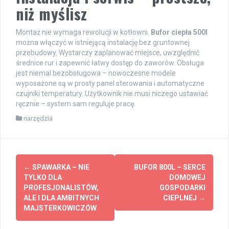
niż myślisz
Montaż nie wymaga rewolucji w kotłowni.
Bufor ciepła 500l
można włączyć w istniejącą instalację bez gruntownej
przebudowy. Wystarczy zaplanować miejsce, uwzględnić
średnice rur i zapewnić łatwy dostęp do zaworów. Obsługa
jest niemal bezobsługowa – nowoczesne modele
wyposażone są w prosty panel sterowania i automatyczne
czujniki temperatury. Użytkownik nie musi niczego ustawiać
ręcznie – system sam reguluje pracę.
narzędzia
Zobacz
←
SPAWARKA – NIE
BUFOR 800L – SERCE
wpisy
TYLKO DLA
DOMOWEJ
PROFESJONALISTÓW,
GOSPODARKI
ALE I DLA AMBITNYCH
CIEPLNEJ
→
MAJSTERKOWICZÓW