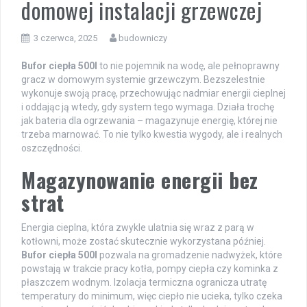
domowej instalacji grzewczej
3 czerwca, 2025
budowniczy
Bufor ciepła 500l
to nie pojemnik na wodę, ale pełnoprawny
gracz w domowym systemie grzewczym. Bezszelestnie
wykonuje swoją pracę, przechowując nadmiar energii cieplnej
i oddając ją wtedy, gdy system tego wymaga. Działa trochę
jak bateria dla ogrzewania – magazynuje energię, której nie
trzeba marnować. To nie tylko kwestia wygody, ale i realnych
oszczędności.
Magazynowanie energii bez
strat
Energia cieplna, która zwykle ulatnia się wraz z parą w
kotłowni, może zostać skutecznie wykorzystana później.
Bufor ciepła 500l
pozwala na gromadzenie nadwyżek, które
powstają w trakcie pracy kotła, pompy ciepła czy kominka z
płaszczem wodnym. Izolacja termiczna ogranicza utratę
temperatury do minimum, więc ciepło nie ucieka, tylko czeka